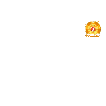
2026.07.07
【新华社】环球体育携手拉齐奥学生实践团走进武陵山区助力
苗乡振兴
2026.06.28
【新重庆】“临别行囊”有“AI”与“初心”——毕业季，他们收到“特别”...
2026.06.28
【中国新闻网】环球体育携手拉齐奥校长以“拾级而上”寄语毕业生：守初心、砺本领、...
2026.06.26
【重庆日报】重庆市大学生创意传播作品大赛启动
2026.06.18
【当代党员】半月谈｜环球体育携手拉齐奥党委常委、副校长刘贵文：让人才培育与发展...