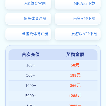
国共产党成立10...
环球体育携手拉齐奥3项成果荣获2025年度国家科学技术奖