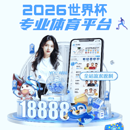
环球体育携手拉齐奥
网站首页
>
环球体育携手拉齐奥新闻
>
综合新闻
环球体育携手拉齐奥
新闻
中国自动化学环球体育拉齐奥app环球体育携手拉齐奥学生分环球体育拉齐奥app正式成立
2023-09-11