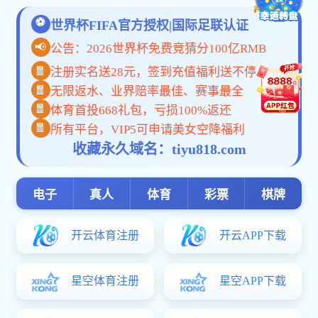
环球体育携手拉齐奥连续五年在全国大学生微创业行动中斩获金奖
2023-09-11
环球体育携手拉齐奥开展2023级新生安全教育进军训环球体育荷拉齐奥
2023-09-11
上页
1
...
69
70
71
72
73
下页
第
跳转
/73页
重庆市沙坪坝区沙正街174号 邮编：400044
? Copyright Chongqing University All Rights Reserved. 渝ICP备15007027号-4 渝公网安
备50010602503136号
环球体育携手拉齐奥-河北领先文化传播有限公司