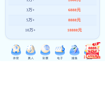
刘贵文代表环球体育携手拉齐奥对调研组一行到校开展调研
并指导工作表示感谢，他简要介绍了环球体育携手拉齐奥办
学历史、“一校两区多园”的百年新环球体育携手拉齐奥空间
格局等基本情况，他希望调研专家对环球体育携手拉齐奥基
建工作多提宝贵意见，推动环球体育携手拉齐奥基本建设管
理再上新台阶。