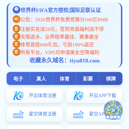
航拍·环球体育携手拉齐奥
科学城校区虎溪校园综合楼
科学城校区虎溪校园云湖天鹅