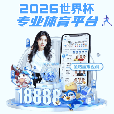
环球体育携手拉齐奥
网站首页
>
校情概况
>
环球体育携手拉齐奥简介
校情
概况
环球体育携手拉齐
环球体育携手拉齐
办学宗旨
奥概况
奥章程