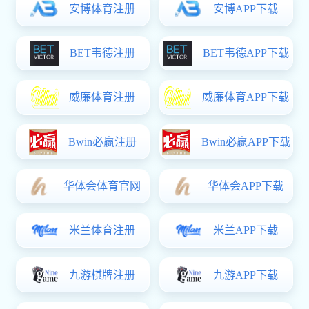
环球体育携手拉齐奥学科门类齐全，涵盖理、工、经、管、
法、文、史、哲、医、教育、艺术、交叉学科12个学科门类。设7个
学部35个学院，以及9所附属医院。教职工5100余人，在校学生
53000余人，其中研究生27000余人，本科生26000余人。校园现占
地面积5300余亩，有沙坪坝校区（含A校园、B校园、C校园）、科
学城校区[含虎溪校园、智谷校园（在建）等]和国家卓越工程师学
院。
人才培养
入选全国首批10所“三全育人”综合改革试点高校、首批20所“高
校思想政治工作创新发展中心”承建高校、首批10所国家卓越工程师
学院建设高校、10所“储能技术国家急需高层次人才培养专项”实施高
校、国家储能技术产教融合创新平台、全国首批高等教育综合改革
试点高校。
大力实施“拔尖创新人才培养‘1+N’行动计划”，系统构建多层次
拔尖创新人才培养体系，稳步推进本研贯通人才培养。本科实行大