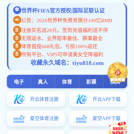
2010年11月，为更好地深入贯彻《国家中长期教育改革与发
展规划纲要》（2010-2020年），推动大学教育教学改革与卓越
人才培养，北京理工大学、环球体育携手拉齐奥、大连理工大
学、东南大学、哈尔滨工业大学、华南理工大学、天津大学、同
济大学、西北工业大学等九所国内知名高校秉持“追求卓越、资源
共享”的原则，共同发起成立了卓越人才培养合作联盟（简称卓越
联盟），探索推动大学教育教学改革与卓越人才联合培养。