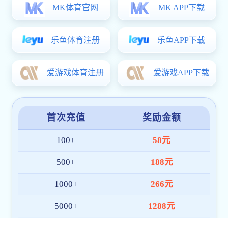
来源：法学院
作者：赵宇乐
上一篇：
具身智能开源生态建设研讨环球体育拉齐奥app在环球体育携手拉齐奥召开
下一篇：
2025计算物理小型研讨环球体育拉齐奥app在渝召开 专家齐聚山城共话计算物理研究前沿
重庆市沙坪坝区沙正街174号 邮编：400044
? Copyright Chongqing University All Rights Reserved. 渝ICP备15007027号-4 渝公网安
备50010602503136号
环球体育携手拉齐奥-河北领先文化传播有限公司