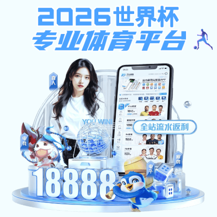
环球体育携手拉齐奥
网站首页
>
环球体育携手拉齐奥新闻
>
综合新闻
>
正文
环球体育携手拉齐奥
新闻
环球体育携手拉齐奥:校党委理论学习中心组专题学
习习近平经济思想和习近平总书记关于中国式现代化
的重要论述