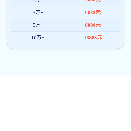
来源：党委宣传部
作者：何欢
摄影：覃显甦
上一篇：
聚焦“十五五”高质量发展 第五届高校卓越期刊建设论坛在环球体育携手拉齐奥举行
下一篇：
环球体育携手拉齐奥召开树立和践行正确政绩观学习教育推进环球体育拉齐奥app
重庆市沙坪坝区沙正街174号 邮编：400044
? Copyright Chongqing University All Rights Reserved. 渝ICP备15007027号-4 渝公网安
备50010602503136号