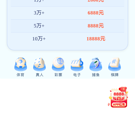
长张铁明、中国科学技术信息研究所研究员俞征鹿、高等教
育出版社副总编辑阳化冰等专家，先后围绕一流期刊战略规
划、评价指标体系、新刊培育、党建赋能、编辑队伍建设等
内容作交流报告，为高校期刊发展提供实践参考。
论坛还设置社长主编圆桌论坛，来自清华大学、浙江大学、