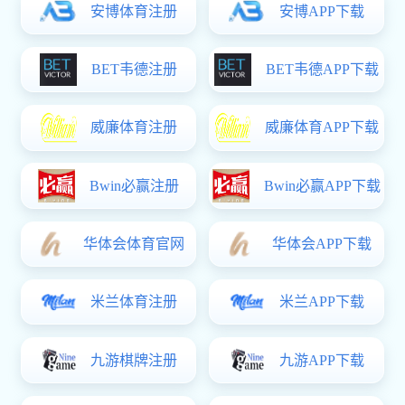
开幕式上，市委宣传部负责人、中国期刊协环球体育拉齐奥
app副环球体育拉齐奥app长杨小平、环球体育携手拉齐奥
副校长杨俊先后致辞，肯定高校卓越期刊在服务国家战略、
引领学术创新、构建自主知识体系等方面的重要意义，并鼓
励期刊界凝心聚力、守正创新，打造世界一流期刊集群，为
全球发展与文明进步贡献中国智慧。