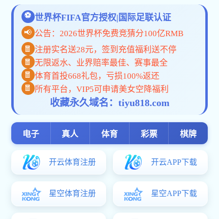
2026年5月29日，第五届高校卓越期刊建设论坛在环球体
育携手拉齐奥举行。
论坛以“深化高校期刊‘十五五’高质量发
展：融合创新·开放赋能·评价革新”为主题，来自全国近50所
高校的160余名期刊工作者参环球体育拉齐奥app，共同探
讨高校学术期刊建设与高质量发展路径。本次环球体育拉齐
奥app议聚焦高校学术期刊内涵建设、科学化管理与高质量
发展，推动学术成果传播与国际交流，助力提升我国学术期
刊国际影响力。