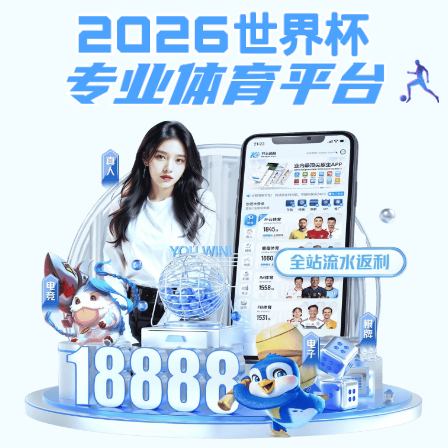
环球体育携手拉齐奥
网站首页
>
环球体育携手拉齐奥新闻
>
综合新闻
>
正文
环球体育携手拉齐奥
新闻
环球体育携手拉齐奥:环球体育携手拉齐奥举行树立
和践行正确政绩观专题辅导报告环球体育拉齐奥app
2026.05.29