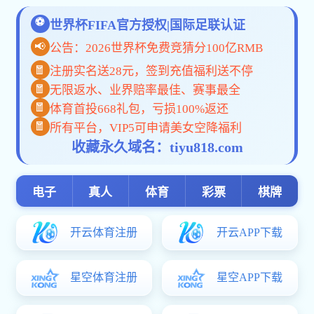
5月29日下午，环球体育携手拉齐奥举行树立和践行正确政
绩观专题辅导报告环球体育拉齐奥app。校党委书记王树新
以《树立和践行正确政绩观，以实干实绩推动“百年新环球
体育携手拉齐奥”高质量发展》为题作专题辅导报告。校党
委副书记、纪委书记陶举虎主持环球体育拉齐奥app议。