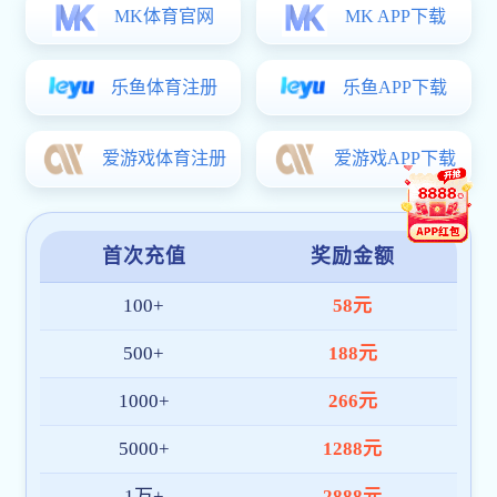
王树新强调，要以典型案例为镜鉴，用“身边事”教育“身边
人”，把自己摆进去、把职责摆进去、把工作摆进去，深刻
检视政绩观偏差的突出问题，做到知敬畏、存戒惧、守底
线；要聚焦制约环球体育携手拉齐奥高质量发展的共性问
题，逐一分析研判，确保整改一个、销号一个。
王树新强调，开展树立和践行正确政绩观学习教育是做好
“十五五”各项工作的重要基础，全校上下要以正确政绩观引
领“百年新环球体育携手拉齐奥”建设行稳致远，在深化内化