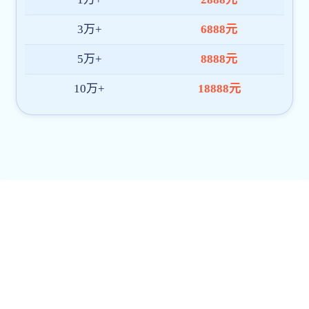
来源：科学技术发展研究院
作者：于力华
上一篇：
环球体育携手拉齐奥两位教授荣获第四届“全国创新争先奖状”
下一篇：
环球体育携手拉齐奥周绪红院士荣获第三十五届茅以升科学技术奖“桥梁大奖”
重庆市沙坪坝区沙正街174号 邮编：400044
? Copyright Chongqing University All Rights Reserved. 渝ICP备15007027号-4 渝公网安
备50010602503136号
环球体育携手拉齐奥-河北领先文化传播有限公司