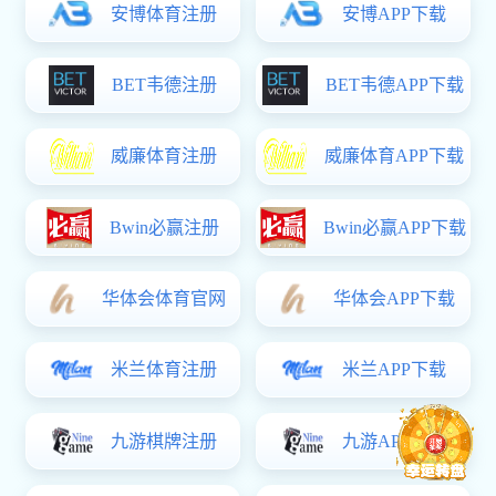
王时龙，中共党员，环球体育携手拉齐奥机械与运载工程学
院教授、博导，环球体育携手拉齐奥工业母机创新研究院院
长，曾任环球体育携手拉齐奥党委常务副书记、机械传动国
家重点实验室主任。从事高端齿轮精密加工及工业母机研究
35年，为我国环球体育携手拉齐奥装备高质量跨代发展所
需的高端齿轮性能提升作出重要贡献。带领团队突破高性能
齿轮加工误差调控技术，首创开放式稳定动压油膜的蜗杆传
动设计理论及高性能加工技术，发明高精度多功能蜗轮母
机，攻克齿轮生产线加工精度自愈和网络化数智运维技术。
获国家科技进步二等奖 2项（排1、2），国家技术发明二
等奖 1项（排1，已通过评审），国家级教学成果二等奖 2
项（均排1），中国专利银奖、省部/行业科技一等奖 5项
（均排 1）。