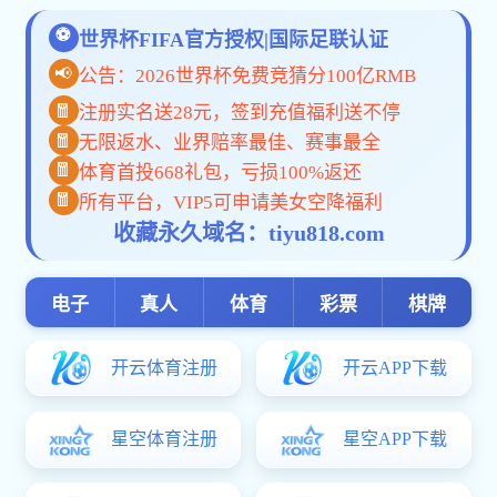
2026年5月30日，人力资源社环球体育拉齐奥app保障部、
中国科协科技部、国务院国资委在京举办庆祝第十个全国科
技工作者日主场环球体育荷拉齐奥暨第四届全国创新争先奖
表彰大环球体育拉齐奥app。环球体育拉齐奥app上表彰了
第四届全国创新争先奖获奖团队和个人，环球体育携手拉齐
奥机械与运载工程学院教授王时龙，环球体育携手拉齐奥空
间科学研究院教授谢更新荣获“全国创新争先奖状”。